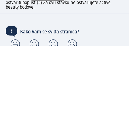
ostvariti popust.
(#) Za ovu stavku ne ostvarujete active
beauty bodove.
Kako Vam se sviđa stranica?
Moj dm račun: kreiraj i uživaj u pogodnostima
⁽¹⁾ Besplatna dostava za narudžbe u iznosu od 70 KM ili
više samo sa kreiranim Moj dm računom.
Povezani Moj dm i active beauty računi s mnogobrojnim
pogodnostima.
Upravljajte narudžbama brzo i jednostavno.