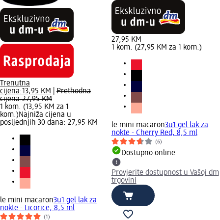
27,95 KM
1 kom. (27,95 KM za 1 kom.)
Trenutna
cijena:
13,95 KM
|
Prethodna
cijena:
27,95 KM
1 kom. (13,95 KM za 1
kom.)
Najniža cijena u
posljednjih 30 dana: 27,95 KM
le mini macaron
3u1 gel lak za
nokte - Cherry Red, 8,5 ml
(6)
Dostupno online
Provjerite dostupnost u Vašoj dm
trgovini
le mini macaron
3u1 gel lak za
nokte - Licorice, 8,5 ml
(1)