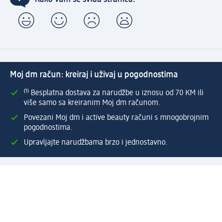
Moj dm račun: kreiraj i uživaj u pogodnostima
⁽¹⁾ Besplatna dostava za narudžbe u iznosu od 70 KM ili
više samo sa kreiranim Moj dm računom.
Povezani Moj dm i active beauty računi s mnogobrojnim
pogodnostima.
Upravljajte narudžbama brzo i jednostavno.
Kreirajte Moj dm račun
Pomoć