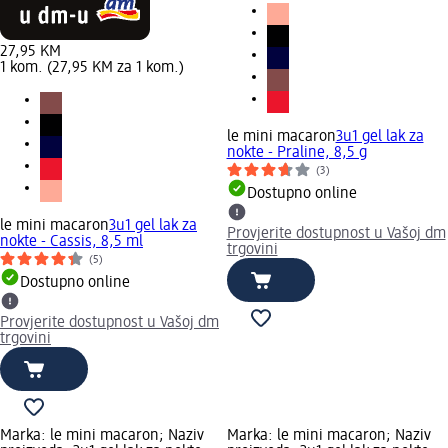
27,95 KM
1 kom. (27,95 KM za 1 kom.)
le mini macaron
3u1 gel lak za
nokte - Praline, 8,5 g
(3)
Dostupno online
le mini macaron
3u1 gel lak za
Provjerite dostupnost u Vašoj dm
nokte - Cassis, 8,5 ml
trgovini
(5)
Dostupno online
Provjerite dostupnost u Vašoj dm
trgovini
Marka: le mini macaron; Naziv
Marka: le mini macaron; Naziv