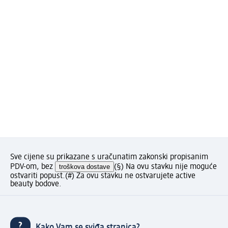
Sve cijene su prikazane s uračunatim zakonski propisanim
PDV-om, bez
troškova dostave
(§) Na ovu stavku nije moguće
ostvariti popust.
(#) Za ovu stavku ne ostvarujete active
beauty bodove.
Kako Vam se sviđa stranica?