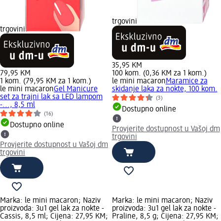
trgovini
trgovini
35,95 KM
79,95 KM
100 kom. (0,36 KM za 1 kom.)
1 kom. (79,95 KM za 1 kom.)
le mini macaron
Maramice za
le mini macaron
Gel Manicure
skidanje laka za nokte, 100 kom.
set za trajni lak sa LED lampom
(3)
-..., 8,5 ml
Dostupno online
(16)
Dostupno online
Provjerite dostupnost u Vašoj dm
trgovini
Provjerite dostupnost u Vašoj dm
trgovini
Marka: le mini macaron; Naziv
Marka: le mini macaron; Naziv
proizvoda: 3u1 gel lak za nokte -
proizvoda: 3u1 gel lak za nokte -
Cassis, 8,5 ml; Cijena: 27,95 KM;
Praline, 8,5 g; Cijena: 27,95 KM;