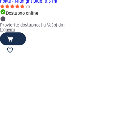
nokte - Midnight Blue, 8,5 ml
(1)
Dostupno online
Provjerite dostupnost u Vašoj dm
trgovini