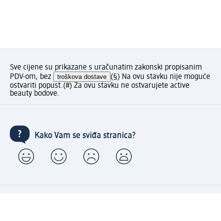
Sve cijene su prikazane s uračunatim zakonski propisanim
PDV-om, bez
troškova dostave
(§) Na ovu stavku nije moguće
ostvariti popust.
(#) Za ovu stavku ne ostvarujete active
beauty bodove.
Kako Vam se sviđa stranica?
Moj dm račun: kreiraj i uživaj u pogodnostima