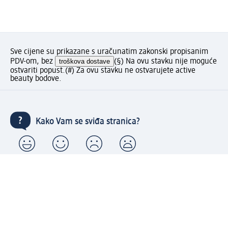
Sve cijene su prikazane s uračunatim zakonski propisanim
PDV-om, bez
troškova dostave
(§) Na ovu stavku nije moguće
ostvariti popust.
(#) Za ovu stavku ne ostvarujete active
beauty bodove.
Kako Vam se sviđa stranica?
Moj dm račun: kreiraj i uživaj u pogodnostima
⁽¹⁾ Besplatna dostava za narudžbe u iznosu od 70 KM ili