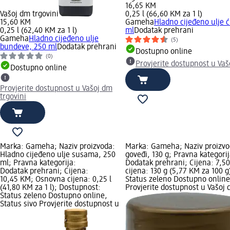
16,65 KM
Vašoj dm trgovini
0,25 l (66,60 KM za 1 l)
15,60 KM
Gameha
Hladno cijeđeno ulje 
0,25 l (62,40 KM za 1 l)
ml
Dodatak prehrani
Gameha
Hladno cijeđeno ulje
(5)
bundeve, 250 ml
Dodatak prehrani
Dostupno online
(0)
Provjerite dostupnost u Vaš
Dostupno online
Provjerite dostupnost u Vašoj dm
trgovini
Marka: Gameha; Naziv proizvoda:
Marka: Gameha; Naziv proizvod
Hladno cijeđeno ulje susama, 250
goveđi, 130 g; Pravna kategorij
ml; Pravna kategorija:
Dodatak prehrani; Cijena: 7,
Dodatak prehrani; Cijena:
cijena: 130 g (5,77 KM za 100 
10,45 KM; Osnovna cijena: 0,25 l
Status zeleno Dostupno online,
(41,80 KM za 1 l); Dostupnost:
Provjerite dostupnost u Vašoj 
Status zeleno Dostupno online,
Status sivo Provjerite dostupnost u