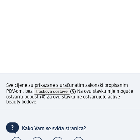
Sve cijene su prikazane s uračunatim zakonski propisanim
PDV-om, bez
troškova dostave
(§) Na ovu stavku nije moguće
ostvariti popust.
(#) Za ovu stavku ne ostvarujete active
beauty bodove.
Kako Vam se sviđa stranica?