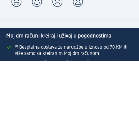
Moj dm račun: kreiraj i uživaj u pogodnostima
⁽¹⁾ Besplatna dostava za narudžbe u iznosu od 70 KM ili
više samo sa kreiranim Moj dm računom.
Povezani Moj dm i active beauty računi s mnogobrojnim
pogodnostima.
Upravljajte narudžbama brzo i jednostavno.
Kreirajte Moj dm račun
Pomoć
Programi i usluge
dm služba za korisnike