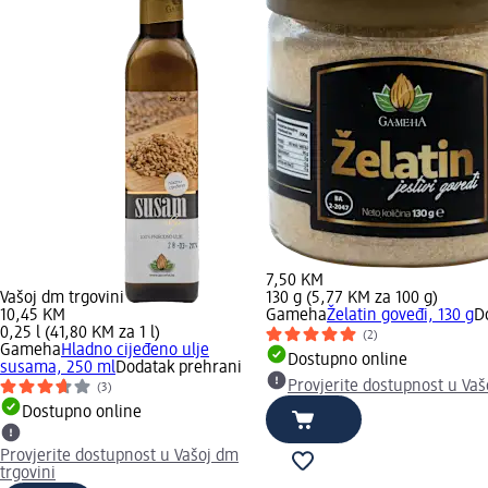
7,50 KM
Vašoj dm trgovini
130 g (5,77 KM za 100 g)
10,45 KM
Gameha
Želatin goveđi, 130 g
D
0,25 l (41,80 KM za 1 l)
(2)
Gameha
Hladno cijeđeno ulje
Dostupno online
susama, 250 ml
Dodatak prehrani
Provjerite dostupnost u Vaš
(3)
Dostupno online
Provjerite dostupnost u Vašoj dm
trgovini