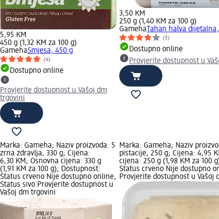
3,50 KM
250 g (1,40 KM za 100 g)
Gameha
Tahan halva dijetalna,
5,95 KM
(3)
450 g (1,32 KM za 100 g)
Dostupno online
Gameha
Smjesa, 450 g
(4)
Provjerite dostupnost u Vaš
Dostupno online
Provjerite dostupnost u Vašoj dm
trgovini
Marka: Gameha; Naziv proizvoda: 5
Marka: Gameha; Naziv proizvo
zrna zdravlja, 330 g; Cijena:
pistacije, 250 g; Cijena: 4,95
6,30 KM; Osnovna cijena: 330 g
cijena: 250 g (1,98 KM za 100 
(1,91 KM za 100 g); Dostupnost:
Status crveno Nije dostupno on
Status crveno Nije dostupno online,
Provjerite dostupnost u Vašoj 
Status sivo Provjerite dostupnost u
Vašoj dm trgovini