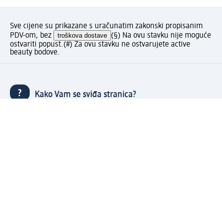
Sve cijene su prikazane s uračunatim zakonski propisanim
PDV-om, bez
troškova dostave
(§) Na ovu stavku nije moguće
ostvariti popust.
(#) Za ovu stavku ne ostvarujete active
beauty bodove.
Kako Vam se sviđa stranica?
Moj dm račun: kreiraj i uživaj u pogodnostima
⁽¹⁾ Besplatna dostava za narudžbe u iznosu od 70 KM ili
više samo sa kreiranim Moj dm računom.
Povezani Moj dm i active beauty računi s mnogobrojnim