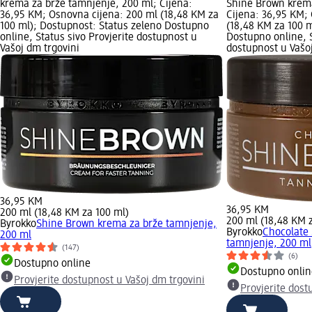
krema za brže tamnjenje, 200 ml; Cijena:
Shine Brown krema
36,95 KM; Osnovna cijena: 200 ml (18,48 KM za
Cijena: 36,95 KM;
100 ml); Dostupnost: Status zeleno Dostupno
(18,48 KM za 100 m
online, Status sivo Provjerite dostupnost u
Dostupno online, S
Vašoj dm trgovini
dostupnost u Vašoj
36,95 KM
36,95 KM
200 ml (18,48 KM za 100 ml)
200 ml (18,48 KM 
Byrokko
Shine Brown krema za brže tamnjenje,
Byrokko
Chocolate
200 ml
tamnjenje, 200 ml
(147)
(6)
Dostupno online
Dostupno onlin
Provjerite dostupnost u Vašoj dm trgovini
Provjerite dost