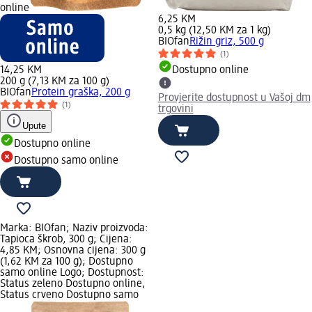
online
6,25 KM
0,5 kg (12,50 KM za 1 kg)
BIOfan
Rižin griz, 500 g
(1)
14,25 KM
Dostupno online
200 g (7,13 KM za 100 g)
BIOfan
Protein graška, 200 g
Provjerite dostupnost u Vašoj dm
(1)
trgovini
Upute
Dostupno online
Dostupno samo online
Marka: BIOfan; Naziv proizvoda:
Tapioca škrob, 300 g; Cijena:
4,85 KM; Osnovna cijena: 300 g
(1,62 KM za 100 g); Dostupno
samo online Logo; Dostupnost:
Status zeleno Dostupno online,
Status crveno Dostupno samo