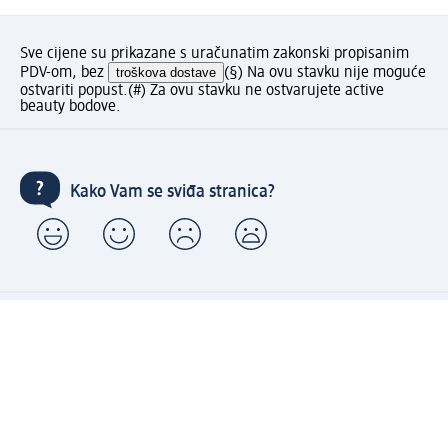
Sve cijene su prikazane s uračunatim zakonski propisanim
PDV-om, bez
troškova dostave
(§) Na ovu stavku nije moguće
ostvariti popust.
(#) Za ovu stavku ne ostvarujete active
beauty bodove.
Kako Vam se sviđa stranica?
Moj dm račun: kreiraj i uživaj u pogodnostima
⁽¹⁾ Besplatna dostava za narudžbe u iznosu od 70 KM ili
više samo sa kreiranim Moj dm računom.
Povezani Moj dm i active beauty računi s mnogobrojnim