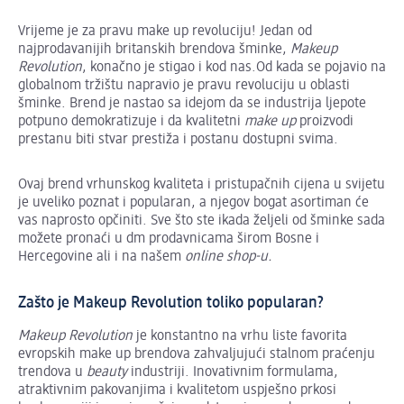
Vrijeme je za pravu make up revoluciju! Jedan od
najprodavanijih britanskih brendova šminke,
Makeup
Revolution
, konačno je stigao i kod nas.Od kada se pojavio na
globalnom tržištu napravio je pravu revoluciju u oblasti
šminke. Brend je nastao sa idejom da se industrija ljepote
potpuno demokratizuje i da kvalitetni
make up
proizvodi
prestanu biti stvar prestiža i postanu dostupni svima.
Ovaj brend vrhunskog kvaliteta i pristupačnih cijena u svijetu
je uveliko poznat i popularan, a njegov bogat asortiman će
vas naprosto opčiniti. Sve što ste ikada željeli od šminke sada
možete pronaći u dm prodavnicama širom Bosne i
Hercegovine ali i na našem
online shop-u.
Zašto je Makeup Revolution toliko popularan?
Makeup Revolution
je konstantno na vrhu liste favorita
evropskih make up brendova zahvaljujući stalnom praćenju
trendova u
beauty
industriji. Inovativnim formulama,
atraktivnim pakovanjima i kvalitetom uspješno prkosi