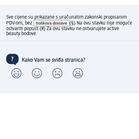
Sve cijene su prikazane s uračunatim zakonski propisanim
PDV-om, bez
troškova dostave
(§) Na ovu stavku nije moguće
ostvariti popust.
(#) Za ovu stavku ne ostvarujete active
beauty bodove.
Kako Vam se sviđa stranica?
Moj dm račun: kreiraj i uživaj u pogodnostima
⁽¹⁾ Besplatna dostava za narudžbe u iznosu od 70 KM ili
više samo sa kreiranim Moj dm računom.
Povezani Moj dm i active beauty računi s mnogobrojnim