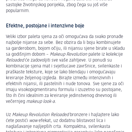
sastojke životinjskog porijekla, zbog čega su još više
popularnim.
Efektne, postojane i intenzivne boje
Veliki izbor paleta sjena za oči omogućava da svako pronađe
najbolje nijanse za sebe. Bez obzira da li boju kombinujete
sa garderobom, bojom očiju, ili nijansu sjene birate u skladu
sa godišnjim dobom –
Makeup Revolution
palete iz kolekcije
Reloaded
će zadovoljiti sve vaše zahtjeve. U ponudi su
kombinacije sjena mat i svjetlucave završnice, svilenkaste i
praškaste teksture, koje se lako blendaju i omogućavaju
kreiranje željenog izgleda. Birajte između intenzivnih i
efektnih nijansi, ili pastelnih i nude tonova. Sve sjene za oči
imaju visokopigmentiranu formulu i izuzetno su postojane,
što ih čini idealnim za kreiranje jedinstvenog dnevnog ili
večernjeg
makeup look-a.
Uz
Makeup Revolution Reloaded
bronzere i hajlajtere lako
ćete postići
wow
efekat, uz dodatnu blistavost lica i
naglašavanje najljepših crta. Kompaktna, svilenkasta