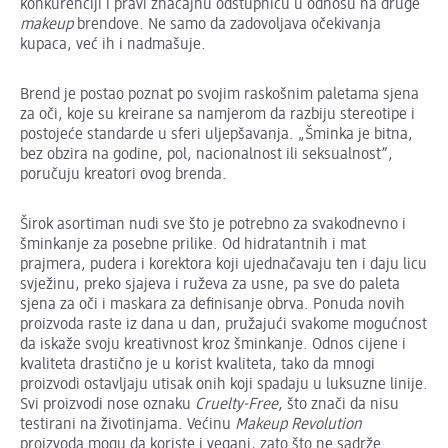
konkurenciji i pravi značajnu odstupnicu u odnosu na druge
makeup
brendove. Ne samo da zadovoljava očekivanja
kupaca, već ih i nadmašuje.
Brend je postao poznat po svojim raskošnim paletama sjena
za oči, koje su kreirane sa namjerom da razbiju stereotipe i
postojeće standarde u sferi uljepšavanja. „Šminka je bitna,
bez obzira na godine, pol, nacionalnost ili seksualnost”,
poručuju kreatori ovog brenda.
Širok asortiman nudi sve što je potrebno za svakodnevno i
šminkanje za posebne prilike. Od hidratantnih i mat
prajmera, pudera i korektora koji ujednačavaju ten i daju licu
svježinu, preko sjajeva i ruževa za usne, pa sve do paleta
sjena za oči i maskara za definisanje obrva. Ponuda novih
proizvoda raste iz dana u dan, pružajući svakome mogućnost
da iskaže svoju kreativnost kroz šminkanje. Odnos cijene i
kvaliteta drastično je u korist kvaliteta, tako da mnogi
proizvodi ostavljaju utisak onih koji spadaju u luksuzne linije.
Svi proizvodi nose oznaku
Cruelty-Free
, što znači da nisu
testirani na životinjama. Većinu
Makeup Revolution
proizvoda mogu da koriste i vegani, zato što ne sadrže