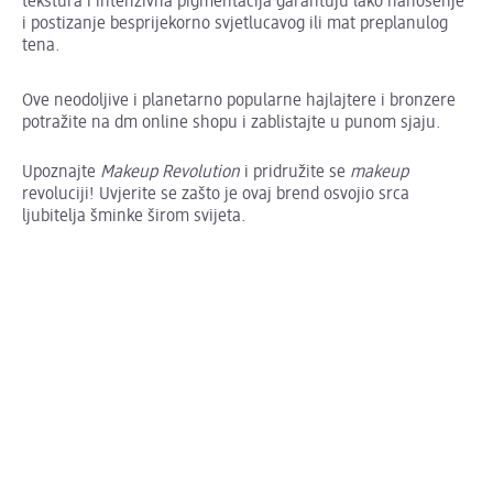
tekstura i intenzivna pigmentacija garantuju lako nanošenje
i postizanje besprijekorno svjetlucavog ili mat preplanulog
tena.
Ove neodoljive i planetarno popularne hajlajtere i bronzere
potražite na dm online shopu i zablistajte u punom sjaju.
Upoznajte
Makeup Revolution
i pridružite se
makeup
revoluciji! Uvjerite se zašto je ovaj brend osvojio srca
ljubitelja šminke širom svijeta.